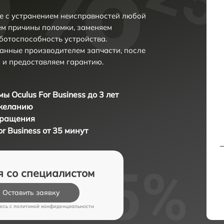
фе с устранением неисправностей любой
ем причины поломки, заменяем
ботоспособность устройства.
анные производителем запчасти, после
 и предоставляем гарантию.
ы Oculus For Business до 3 лет
 желанию
бращения
r Business от 35 минут
я со специалистом
Оставить заявку
есь c
политикой конфиденциальности