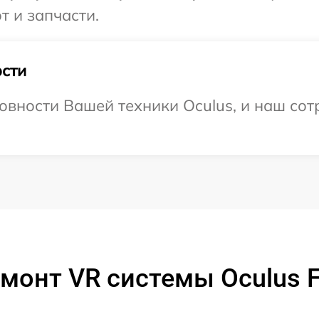
т и запчасти.
сти
овности Вашей техники Oculus, и наш сот
монт VR системы Oculus F